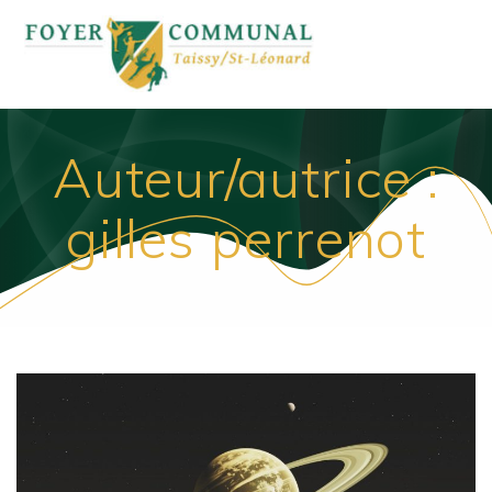
Passer
au
contenu
Auteur/autrice :
gilles perrenot