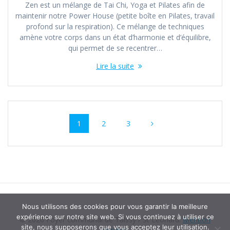
Zen est un mélange de Tai Chi, Yoga et Pilates afin de
maintenir notre Power House (petite boîte en Pilates, travail
profond sur la respiration). Ce mélange de techniques
amène votre corps dans un état d’harmonie et d’équilibre,
qui permet de se recentrer…
Lire la suite
Navigation
Page
Page
Page
1
2
3
au
sein
des
articles
Nous utilisons des cookies pour vous garantir la meilleure
expérience sur notre site web. Si vous continuez à utiliser ce
© 2026 Foyer communal de Taissy / St Léonard.
Mention
site, nous supposerons que vous acceptez leur utilisation.