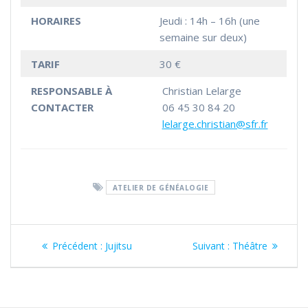
HORAIRES
Jeudi : 14h – 16h (une
semaine sur deux)
TARIF
30 €
RESPONSABLE À
Christian Lelarge
CONTACTER
06 45 30 84 20
lelarge.christian@sfr.fr
ATELIER DE GÉNÉALOGIE
Navigation
Article
Article
Précédent :
Jujitsu
Suivant :
Théâtre
de
précédent
suivant
:
:
l’article