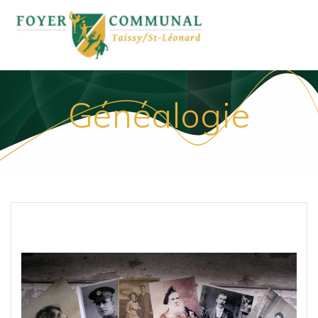
Passer
au
contenu
Généalogie