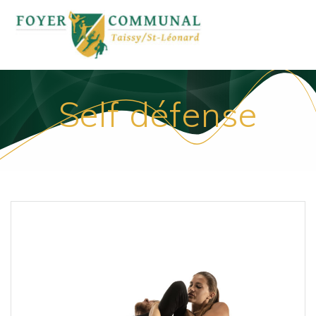
Passer
au
contenu
Self défense