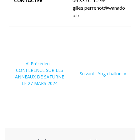
CONTACTER
06 83 04 12 98
gilles.perrenot@wanado
o.fr
Navigation
Article
Précédent :
de
précédent
CONFERENCE SUR LES
Article
Suivant :
Yoga ballon
:
ANNEAUX DE SATURNE
suivant
l’article
LE 27 MARS 2024
: