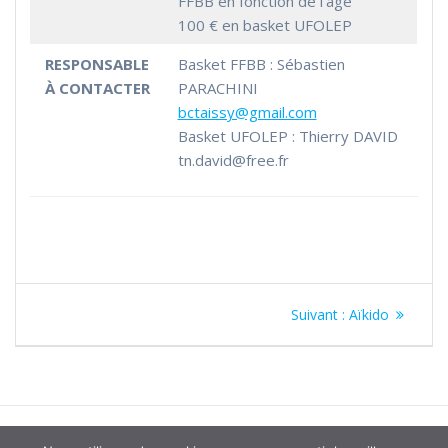
FFBB en fonction de l’âge
100 € en basket UFOLEP
RESPONSABLE
Basket FFBB : Sébastien
À CONTACTER
PARACHINI
bctaissy@gmail.com
Basket UFOLEP : Thierry DAVID
tn.david@free.fr
Navigation
Article
Suivant :
Aïkido
de
suivant
:
l’article