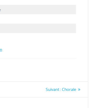
e
om
Article
Suivant :
Chorale
suivant
: