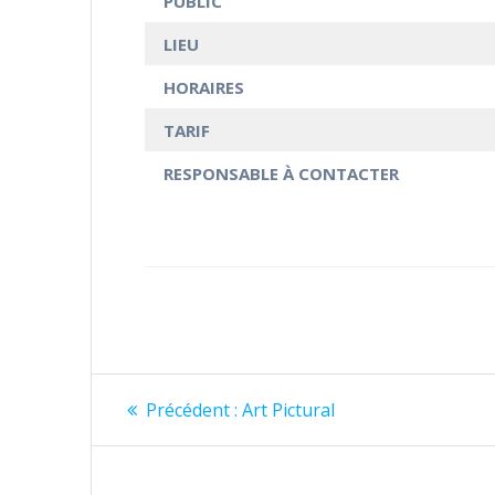
PUBLIC
LIEU
HORAIRES
TARIF
RESPONSABLE À CONTACTER
Navigation
Article
Précédent :
Art Pictural
précédent
de
: