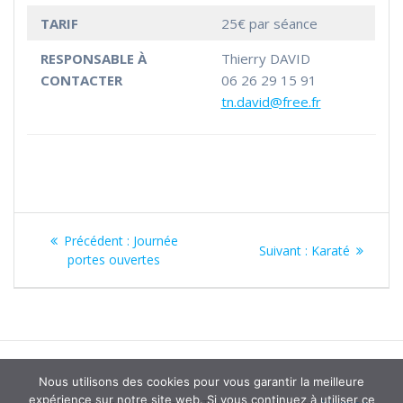
TARIF
25€ par séance
RESPONSABLE À
Thierry DAVID
CONTACTER
06 26 29 15 91
tn.david@free.fr
Navigation
Article
Précédent :
Journée
Article
Suivant :
Karaté
de
précédent
portes ouvertes
suivant
:
:
l’article
Nous utilisons des cookies pour vous garantir la meilleure
expérience sur notre site web. Si vous continuez à utiliser ce