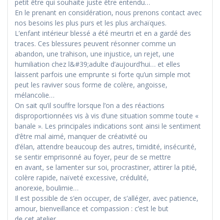
petit être qui souhaite juste être entendu…
En le prenant en considération, nous prenons contact avec
nos besoins les plus purs et les plus archaïques.
L’enfant intérieur blessé a été meurtri et en a gardé des
traces. Ces blessures peuvent résonner comme un
abandon, une trahison, une injustice, un rejet, une
humiliation chez l&#39;adulte d’aujourd’hui… et elles
laissent parfois une emprunte si forte qu’un simple mot
peut les raviver sous forme de colère, angoisse,
mélancolie…
On sait qu’il souffre lorsque l’on a des réactions
disproportionnées vis à vis d’une situation somme toute «
banale ». Les principales indications sont ainsi le sentiment
d’être mal aimé, manquer de créativité ou
d’élan, attendre beaucoup des autres, timidité, insécurité,
se sentir emprisonné au foyer, peur de se mettre
en avant, se lamenter sur soi, procrastiner, attirer la pitié,
colère rapide, naïveté excessive, crédulité,
anorexie, boulimie…
Il est possible de s’en occuper, de s’alléger, avec patience,
amour, bienveillance et compassion : c’est le but
de cet atelier.