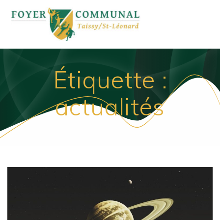
Passer
au
contenu
Étiquette :
actualités