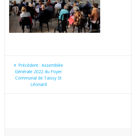
Navigation
Article
Précédent :
Assemblée
de
précédent
Générale 2022 du Foyer
:
Communal de Taissy St
l’article
Léonard