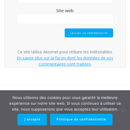
Site web
Ce site utilise Akismet pour réduire les indésirables.
En savoir plus sur la façon dont les données de vos
commentaires sont traitées
.
Nous utilisons des cookies pour vous garantir la meilleure
expérience sur notre site web. Si vous continuez à utiliser ce
© 2026 Foyer communal de Taissy / St Léonard.
Mention
site, nous supposerons que vous acceptez leur utilisation.
légales.
J'accepte
Politique de confidentialité