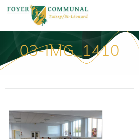
Passer
au
contenu
03-IMG_1410