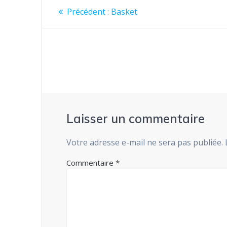
Navigation
Article
Précédent :
Basket
précédent
de
:
l’article
Laisser un commentaire
Votre adresse e-mail ne sera pas publiée.
Commentaire
*