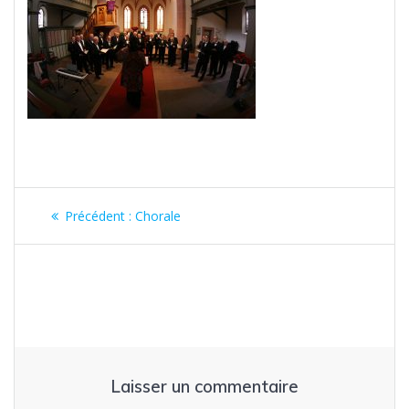
Navigation
Article
Précédent :
Chorale
de
précédent
:
l’article
Laisser un commentaire