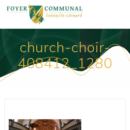
Passer
au
contenu
church-choir-
408412_1280