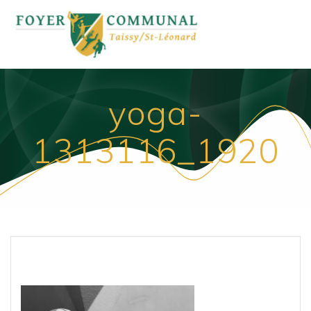
Passer
au
contenu
yoga-
1313116_1920