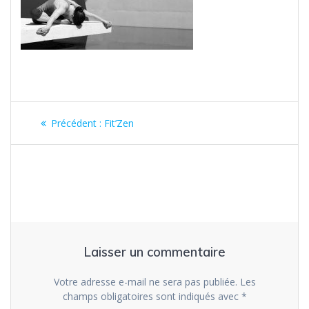
Navigation
Article
Précédent :
Fit’Zen
de
précédent
:
l’article
Laisser un commentaire
Votre adresse e-mail ne sera pas publiée.
Les
champs obligatoires sont indiqués avec
*