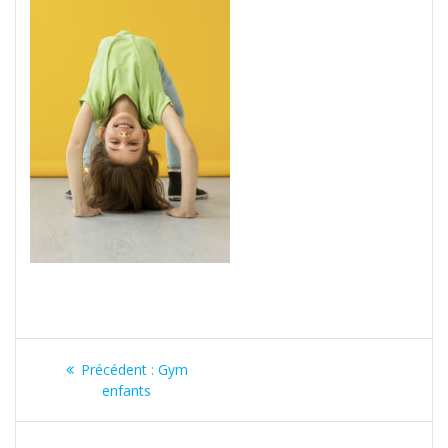
Navigation
Article
Précédent :
Gym
de
précédent
enfants
:
l’article