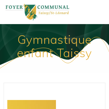
Passer
au
contenu
Gymnastique
enfant Taissy