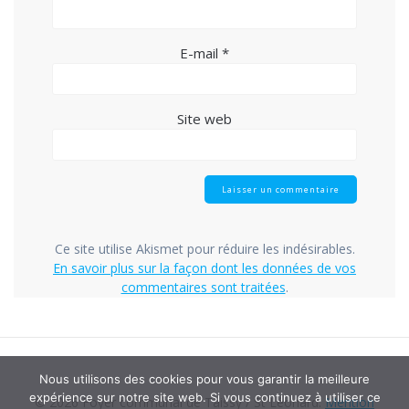
E-mail
*
Site web
Ce site utilise Akismet pour réduire les indésirables.
En savoir plus sur la façon dont les données de vos
commentaires sont traitées
.
Nous utilisons des cookies pour vous garantir la meilleure
expérience sur notre site web. Si vous continuez à utiliser ce
© 2026 Foyer communal de Taissy / St Léonard.
Mention