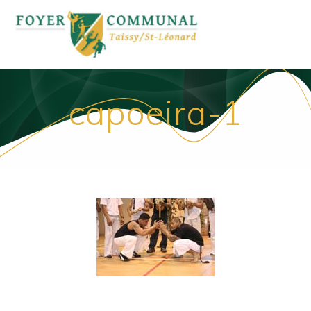
Passer
au
contenu
capoeira-1