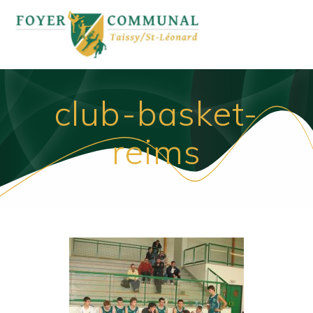
Passer
au
contenu
club-basket-
reims