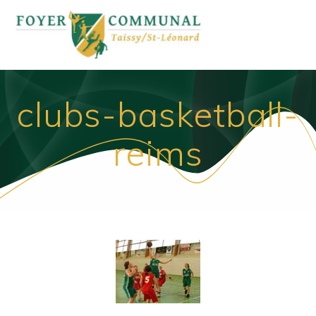
Passer
au
contenu
clubs-basketball-
reims