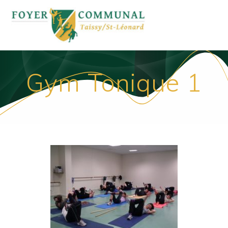
Passer
au
contenu
Gym Tonique 1