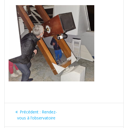
Navigation
Article
Précédent :
Rendez-
de
précédent
vous à l’observatoire
: