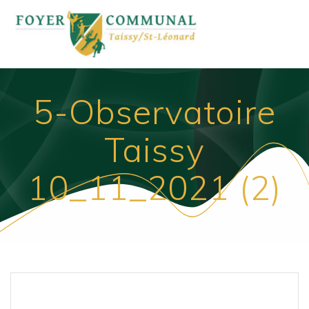
Passer
au
contenu
5-Observatoire
Taissy
10_11_2021 (2)